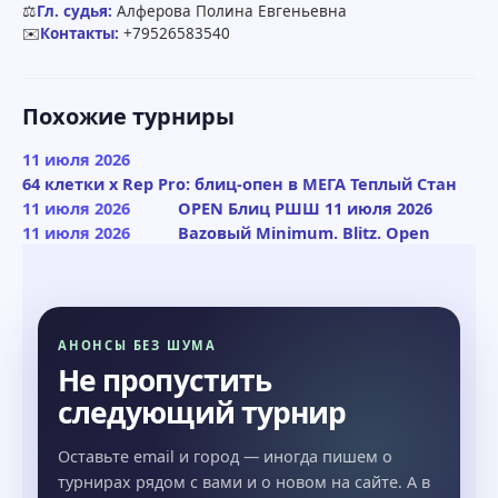
⚖️
Гл. судья:
Алферова Полина Евгеньевна
✉️
Контакты:
+79526583540
Похожие турниры
11 июля 2026
64 клетки x Rep Pro: блиц-опен в МЕГА Теплый Стан
11 июля 2026
OPEN Блиц РШШ 11 июля 2026
11 июля 2026
Bazовый Minimum. Blitz. Open
АНОНСЫ БЕЗ ШУМА
Не пропустить
следующий турнир
Оставьте email и город — иногда пишем о
турнирах рядом с вами и о новом на сайте. А в