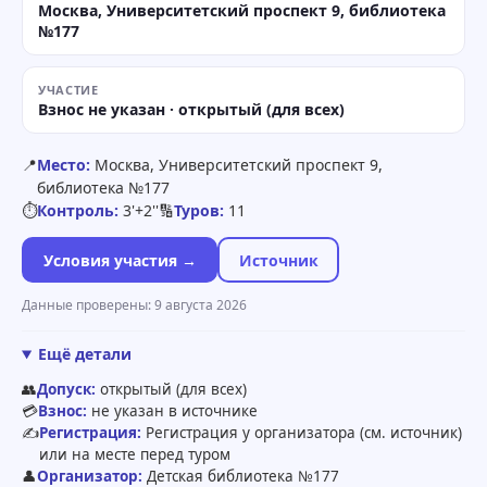
Москва, Университетский проспект 9, библиотека
№177
УЧАСТИЕ
Взнос не указан · открытый (для всех)
📍
Место:
Москва, Университетский проспект 9,
библиотека №177
⏱
Контроль:
3'+2''
🔢
Туров:
11
Условия участия →
Источник
Данные проверены: 9 августа 2026
Ещё детали
👥
Допуск:
открытый (для всех)
💳
Взнос:
не указан в источнике
✍️
Регистрация:
Регистрация у организатора (см. источник)
или на месте перед туром
👤
Организатор:
Детская библиотека №177