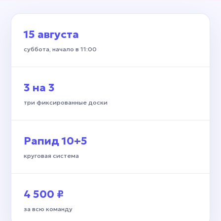
15 августа
суббота, начало в 11:00
3 на 3
три фиксированные доски
Рапид 10+5
круговая система
4 500 ₽
за всю команду