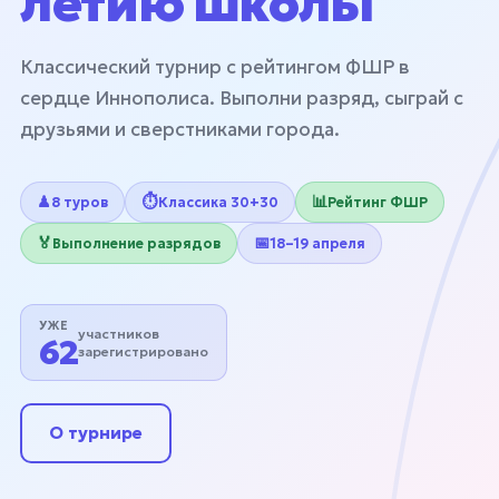
летию школы
Классический турнир с рейтингом ФШР в
сердце Иннополиса. Выполни разряд, сыграй с
друзьями и сверстниками города.
♟
⏱
📊
8 туров
Классика 30+30
Рейтинг ФШР
🏅
📅
Выполнение разрядов
18–19 апреля
УЖЕ
участников
62
зарегистрировано
О турнире