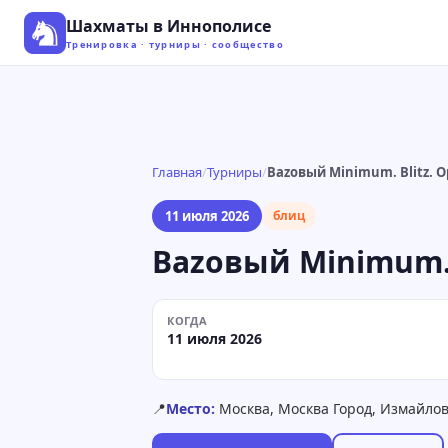
Шахматы в Иннополисе
Тренировка · турниры · сообщество
Главная
/
Турниры
/
Bazовый Minimum. Blitz. 
11 июля 2026
блиц
Bazовый Minimum. 
КОГДА
11 июля 2026
📍
Место:
Москва, Москва Город, Измайловск