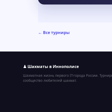
← Все турниры
♟ Шахматы в Иннополисе
Шахматная жизнь первого IT-города России. Турнир
сообщество любителей шахмат.