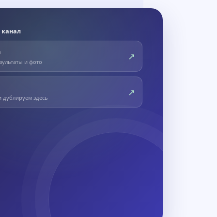
 канал
m
↗
зультаты и фото
↗
и дублируем здесь