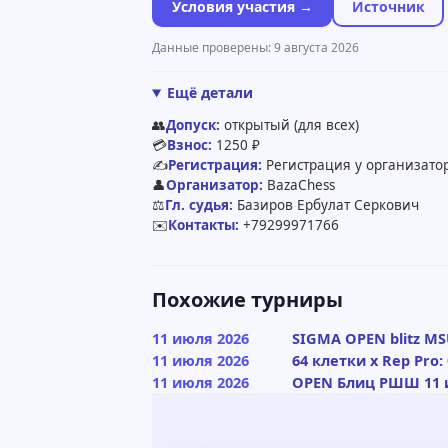
Условия участия →
Источник
Данные проверены: 9 августа 2026
Ещё детали
👥
Допуск:
открытый (для всех)
💳
Взнос:
1250 ₽
✍️
Регистрация:
Регистрация у организатор
👤
Организатор:
BazaChess
⚖️
Гл. судья:
Базиров Ербулат Серкович
✉️
Контакты:
+79299971766
Похожие турниры
11 июля 2026
SIGMA OPEN blitz MSU
11 июля 2026
64 клетки x Rep Pro
11 июля 2026
OPEN Блиц РШШ 11 