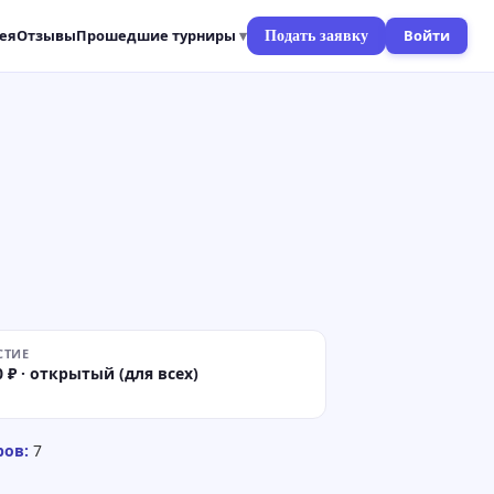
ея
Отзывы
Прошедшие турниры
Войти
Подать заявку
СТИЕ
0 ₽ · открытый (для всех)
ров:
7