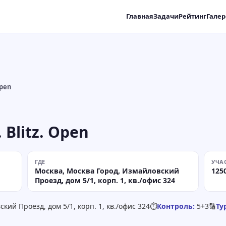
Главная
Задачи
Рейтинг
Галер
Open
Blitz. Open
ГДЕ
УЧА
Москва, Москва Город, Измайловский
125
Проезд, дом 5/1, корп. 1, кв./офис 324
ий Проезд, дом 5/1, корп. 1, кв./офис 324
⏱
Контроль:
5+3
🔢
Ту