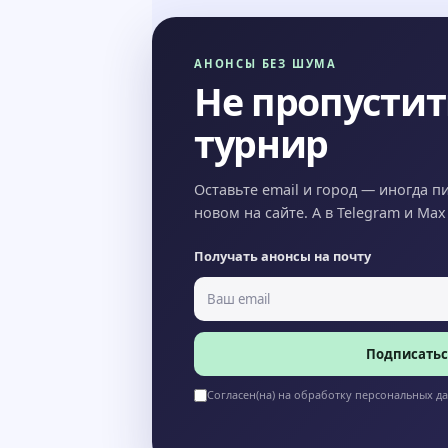
АНОНСЫ БЕЗ ШУМА
Не пропусти
турнир
Оставьте email и город — иногда п
новом на сайте. А в Telegram и Ma
Получать анонсы на почту
Подписатьс
Согласен(на) на обработку персональных д