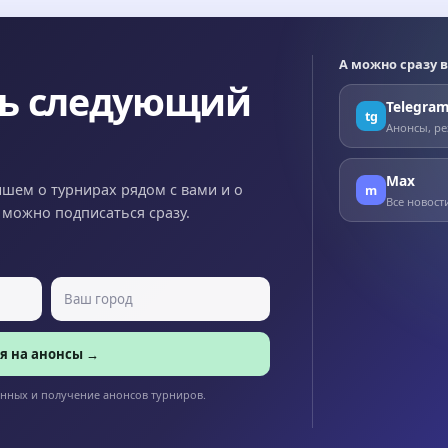
А можно сразу в
ть следующий
Telegra
tg
Анонсы, ре
Max
ишем о турнирах рядом с вами и о
m
Все новост
x можно подписаться сразу.
я на анонсы →
анных и получение анонсов турниров.