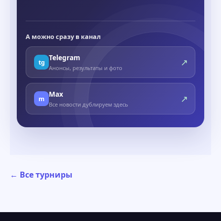
А можно сразу в канал
Telegram
↗
tg
Анонсы, результаты и фото
Max
↗
m
Все новости дублируем здесь
← Все турниры