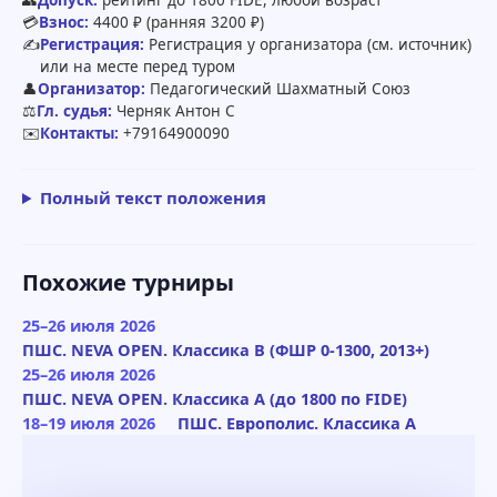
👥
Допуск:
рейтинг до 1800 FIDE, любой возраст
💳
Взнос:
4400 ₽ (ранняя 3200 ₽)
✍️
Регистрация:
Регистрация у организатора (см. источник)
или на месте перед туром
👤
Организатор:
Педагогический Шахматный Союз
⚖️
Гл. судья:
Черняк Антон С
✉️
Контакты:
+79164900090
Полный текст положения
Похожие турниры
25–26 июля 2026
ПШС. NEVA OPEN. Классика B (ФШР 0-1300, 2013+)
25–26 июля 2026
ПШС. NEVA OPEN. Классика A (до 1800 по FIDE)
18–19 июля 2026
ПШС. Европолис. Классика A