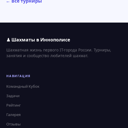
← Все турниры
♟ Шахматы в Иннополисе
Шахматная жизнь первого IT-города России. Турниры,
занятия и сообщество любителей шахмат.
НАВИГАЦИЯ
Командный Кубок
Задачи
Рейтинг
Галерея
Отзывы