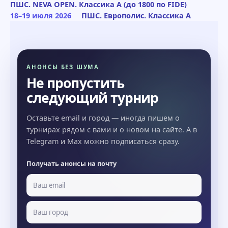
ПШС. NEVA OPEN. Классика A (до 1800 по FIDE)
18–19 июля 2026
ПШС. Европолис. Классика A
АНОНСЫ БЕЗ ШУМА
Не пропустить
следующий турнир
Оставьте email и город — иногда пишем о
турнирах рядом с вами и о новом на сайте. А в
Telegram и Max можно подписаться сразу.
Получать анонсы на почту