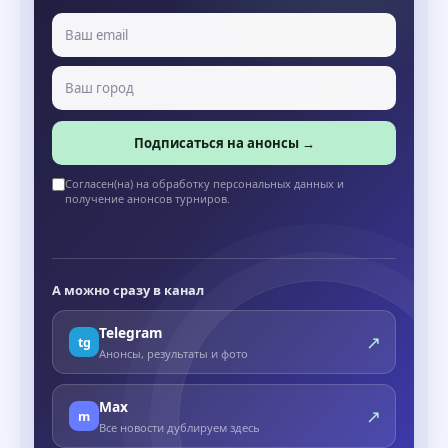
Подписаться на анонсы →
Согласен(на) на обработку персональных данных и
получение анонсов турниров.
А можно сразу в канал
Telegram
↗
tg
Анонсы, результаты и фото
Max
↗
m
Все новости дублируем здесь