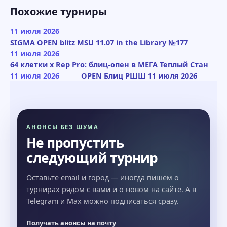
Похожие турниры
11 июля 2026
SIGMA OPEN blitz MSU 11.07 in the Library №177
11 июля 2026
64 клетки x Rep Pro: блиц-опен в МЕГА Теплый Стан
11 июля 2026
OPEN Блиц РШШ 11 июля 2026
АНОНСЫ БЕЗ ШУМА
Не пропустить
следующий турнир
Оставьте email и город — иногда пишем о
турнирах рядом с вами и о новом на сайте. А в
Telegram и Max можно подписаться сразу.
Получать анонсы на почту