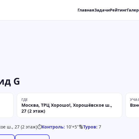
Главная
Задачи
Рейтинг
Галер
ид G
ГДЕ
УЧА
Москва, ТРЦ Хорошо!, Хорошёвское ш.,
Взн
27 (2 этаж)
е ш., 27 (2 этаж)
⏱
Контроль:
10'+5"
🔢
Туров:
7