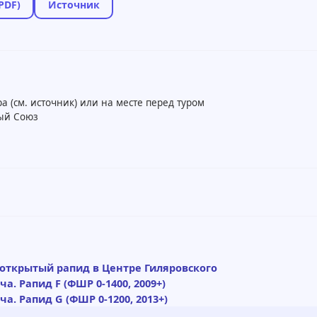
PDF)
Источник
а (см. источник) или на месте перед туром
ый Союз
: открытый рапид в Центре Гиляровского
а. Рапид F (ФШР 0-1400, 2009+)
а. Рапид G (ФШР 0-1200, 2013+)