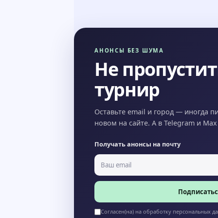
АНОНСЫ БЕЗ ШУМА
Не пропусти
турнир
Оставьте email и город — иногда п
новом на сайте. А в Telegram и Ma
Получать анонсы на почту
Подписатьс
Согласен(на) на обработку персональных д