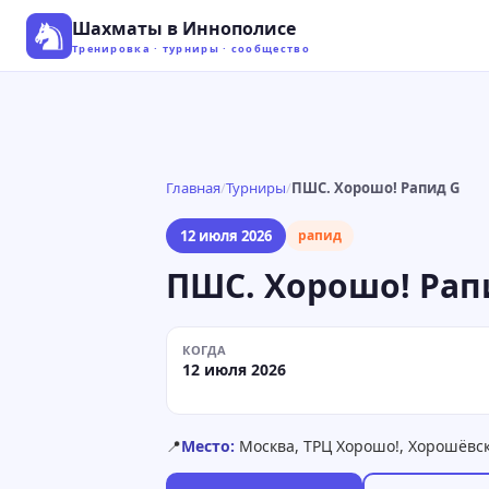
Шахматы в Иннополисе
Тренировка · турниры · сообщество
Главная
/
Турниры
/
ПШС. Хорошо! Рапид G
12 июля 2026
рапид
ПШС. Хорошо! Рап
КОГДА
12 июля 2026
📍
Место:
Москва, ТРЦ Хорошо!, Хорошёвско