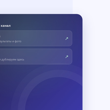
 канал
m
↗
зультаты и фото
↗
и дублируем здесь