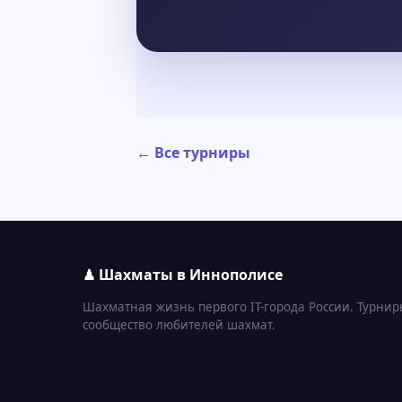
← Все турниры
♟ Шахматы в Иннополисе
Шахматная жизнь первого IT-города России. Турнир
сообщество любителей шахмат.