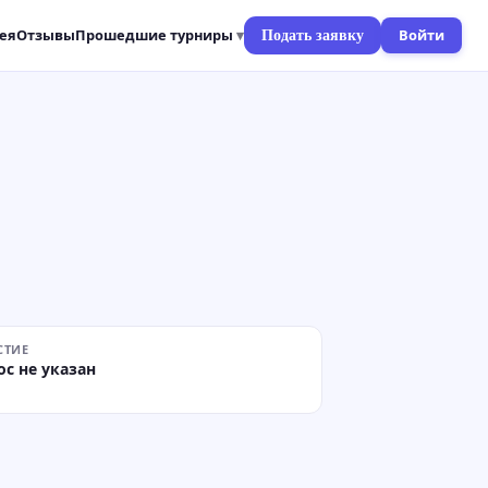
ея
Отзывы
Прошедшие турниры
Войти
Подать заявку
СТИЕ
ос не указан