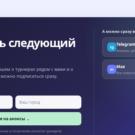
А можно сразу в
ть следующий
Telegra
tg
Анонсы, ре
Max
ишем о турнирах рядом с вами и о
m
Все новост
x можно подписаться сразу.
я на анонсы →
анных и получение анонсов турниров.