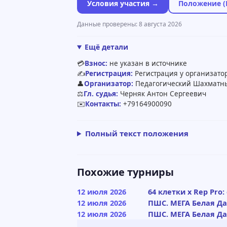
Условия участия →
Положение (
Данные проверены: 8 августа 2026
Ещё детали
💳
Взнос:
не указан в источнике
✍️
Регистрация:
Регистрация у организатор
👤
Организатор:
Педагогический Шахматн
⚖️
Гл. судья:
Черняк Антон Сергеевич
✉️
Контакты:
+79164900090
Полный текст положения
Похожие турниры
12 июля 2026
64 клетки x Rep Pro
12 июля 2026
ПШС. МЕГА Белая Дач
12 июля 2026
ПШС. МЕГА Белая Дач