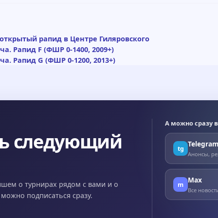
: открытый рапид в Центре Гиляровского
а. Рапид F (ФШР 0-1400, 2009+)
а. Рапид G (ФШР 0-1200, 2013+)
А можно сразу в
ть следующий
Telegra
tg
Анонсы, ре
Max
ишем о турнирах рядом с вами и о
m
Все новост
x можно подписаться сразу.