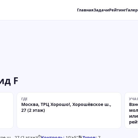
Главная
Задачи
Рейтинг
Галер
ид F
ГДЕ
УЧА
Москва, ТРЦ Хорошо!, Хорошёвское ш.,
Взн
27 (2 этаж)
мол
или
рей
е ш., 27 (2 этаж)
⏱
Контроль:
10'+5"
🔢
Туров:
7