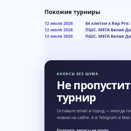
Похожие турниры
12 июля 2026
64 клетки x Rep Pro
12 июля 2026
ПШС. МЕГА Белая Дач
12 июля 2026
ПШС. МЕГА Белая Дач
АНОНСЫ БЕЗ ШУМА
Не пропусти
турнир
Оставьте email и город — иногда п
новом на сайте. А в Telegram и Ma
Получать анонсы на почту