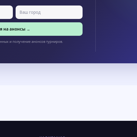
я на анонсы →
анных и получение анонсов турниров.