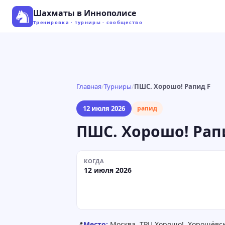
Шахматы в Иннополисе
Тренировка · турниры · сообщество
Главная
/
Турниры
/
ПШС. Хорошо! Рапид F
12 июля 2026
рапид
ПШС. Хорошо! Рап
КОГДА
12 июля 2026
📍
Место:
Москва, ТРЦ Хорошо!, Хорошёвско