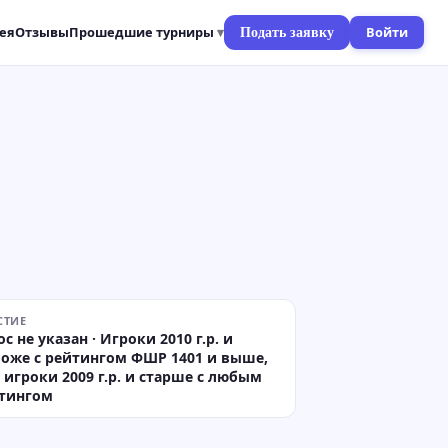
ея
Отзывы
Прошедшие турниры
Войти
Подать заявку
СТИЕ
ос не указан · Игроки 2010 г.р. и
оже с рейтингом ФШР 1401 и выше,
 игроки 2009 г.р. и старше с любым
тингом