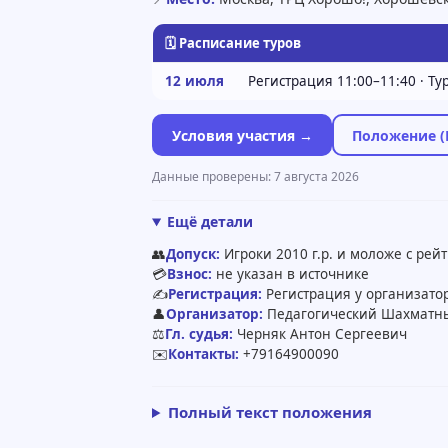
🗓 Расписание туров
12 июля
Регистрация 11:00–11:40 · Т
Условия участия →
Положение (
Данные проверены: 7 августа 2026
Ещё детали
👥
Допуск:
Игроки 2010 г.р. и моложе с рей
💳
Взнос:
не указан в источнике
✍️
Регистрация:
Регистрация у организатор
👤
Организатор:
Педагогический Шахматн
⚖️
Гл. судья:
Черняк Антон Сергеевич
✉️
Контакты:
+79164900090
Полный текст положения