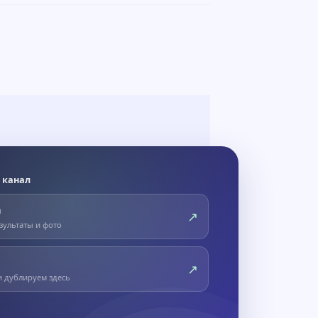
 канал
m
↗
зультаты и фото
↗
и дублируем здесь