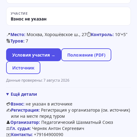
УЧАСТИЕ
Взнос не указан
📍
Место:
Москва, Хорошёвское ш., 27
⏱
Контроль:
10'+5"
🔢
Туров:
7
Условия участия →
Положение (PDF)
Источник
Данные проверены: 7 августа 2026
Ещё детали
💳
Взнос:
не указан в источнике
✍️
Регистрация:
Регистрация у организатора (см. источник)
или на месте перед туром
👤
Организатор:
Педагогический Шахматный Союз
⚖️
Гл. судья:
Черняк Антон Сергеевич
✉️
Контакты:
+79164900090