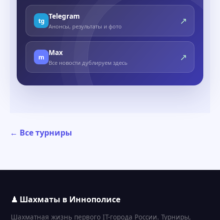
Telegram
↗
tg
Анонсы, результаты и фото
Max
↗
m
Все новости дублируем здесь
← Все турниры
♟ Шахматы в Иннополисе
Шахматная жизнь первого IT-города России. Турниры,