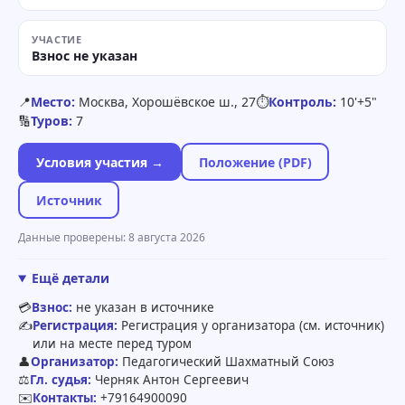
УЧАСТИЕ
Взнос не указан
📍
Место:
Москва, Хорошёвское ш., 27
⏱
Контроль:
10'+5"
🔢
Туров:
7
Условия участия →
Положение (PDF)
Источник
Данные проверены: 8 августа 2026
Ещё детали
💳
Взнос:
не указан в источнике
✍️
Регистрация:
Регистрация у организатора (см. источник)
или на месте перед туром
👤
Организатор:
Педагогический Шахматный Союз
⚖️
Гл. судья:
Черняк Антон Сергеевич
✉️
Контакты:
+79164900090