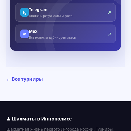
Telegram
↗
tg
Анонсы, результаты и фото
Max
↗
m
Все новости дублируем здесь
← Все турниры
♟ Шахматы в Иннополисе
Шахматная жизнь первого IT-города России. Турниры,