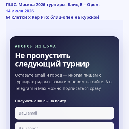
ПШС. Москва 2026 турниры. Блиц B – Open.
14 июля 2026
64 клетки x Rep Pro: блиц-опен на Курской
АНОНСЫ БЕЗ ШУМА
Не пропустить
следующий турнир
Оставьте email и город — иногда пишем о
турнирах рядом с вами и о новом на сайте. А в
Telegram и Max можно подписаться сразу.
Получать анонсы на почту