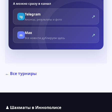
А можно сразу в канал
Telegram
↗
tg
Анонсы, результаты и фото
Max
↗
m
Все новости дублируем здесь
← Все турниры
♟ Шахматы в Иннополисе