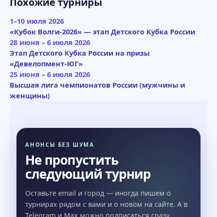
Похожие турниры
1–10 июля 2026
«Кубок Волги-2026» — этап Детского Кубка России
28 июня – 6 июля 2026
Этап Детского Кубка России на призы
«Девелопмент-ЮГ»
25 июня – 6 июля 2026
Высшая лига чемпионатов России (мужчины и
женщины)
АНОНСЫ БЕЗ ШУМА
Не пропустить
следующий турнир
Оставьте email и город — иногда пишем о
турнирах рядом с вами и о новом на сайте. А в
Telegram и Max можно подписаться сразу.