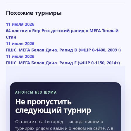
Похожие турниры
11 июля 2026
64 клетки x Rep Pro: детский рапид в МЕГА Теплый
Стан
11 июля 2026
ПШС. МЕГА Белая Дача. Рапид D (ФШР 0-1400, 2009+)
11 июля 2026
ПШС. МЕГА Белая Дача. Рапид E (ФШР 0-1150, 2014+)
АНОНСЫ БЕЗ ШУМА
Не пропустить
следующий турнир
Оставьте email и город — иногда пишем о
турнирах рядом с вами и о новом на сайте. А в