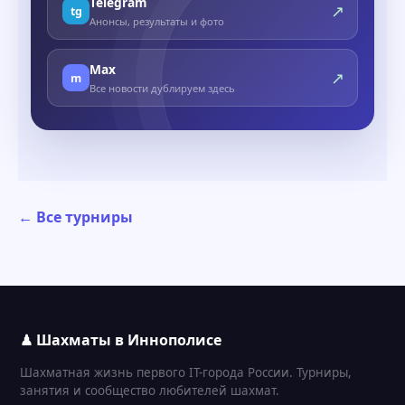
Telegram
↗
tg
Анонсы, результаты и фото
Max
↗
m
Все новости дублируем здесь
← Все турниры
♟ Шахматы в Иннополисе
Шахматная жизнь первого IT-города России. Турниры,
занятия и сообщество любителей шахмат.