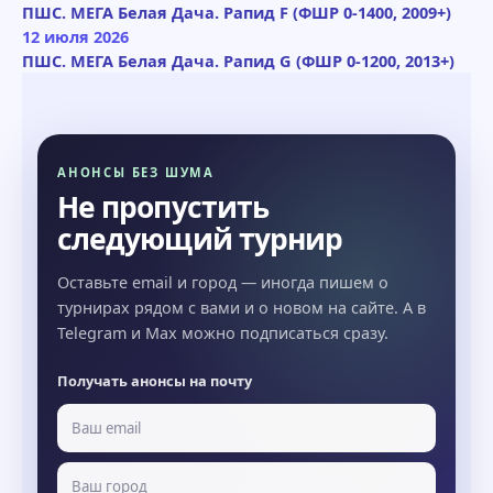
ПШС. МЕГА Белая Дача. Рапид F (ФШР 0-1400, 2009+)
12 июля 2026
ПШС. МЕГА Белая Дача. Рапид G (ФШР 0-1200, 2013+)
АНОНСЫ БЕЗ ШУМА
Не пропустить
следующий турнир
Оставьте email и город — иногда пишем о
турнирах рядом с вами и о новом на сайте. А в
Telegram и Max можно подписаться сразу.
Получать анонсы на почту