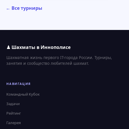
← Все турниры
♟ Шахматы в Иннополисе
Шахматная жизнь первого IT-города России. Турниры,
занятия и сообщество любителей шахмат.
НАВИГАЦИЯ
Командный Кубок
Задачи
Рейтинг
Галерея